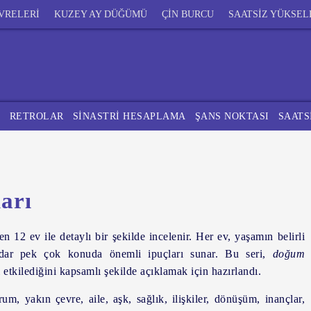
VRELERİ
KUZEY AY DÜĞÜMÜ
ÇİN BURCU
SAATSİZ YÜKSEL
U
RETROLAR
SİNASTRİ HESAPLAMA
ŞANS NOKTASI
SAATS
arı
yen
12 ev
ile detaylı bir şekilde incelenir. Her ev, yaşamın belirli
adar pek çok konuda önemli ipuçları sunar. Bu seri,
doğum
 etkilediğini kapsamlı şekilde açıklamak için hazırlandı.
rum, yakın çevre, aile, aşk, sağlık, ilişkiler, dönüşüm, inançlar,