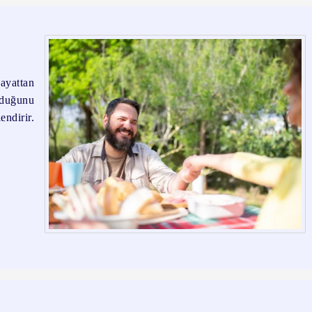
hayattan
oyduğunu
endirir.