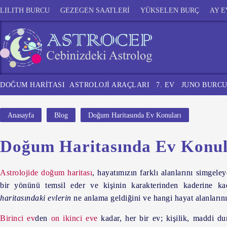
LILITH BURCU
GEZEGEN SAATLERİ
YÜKSELEN BURÇ
AY E
DOĞUM HARİTASI
ASTROLOJİ ARAÇLARI
7. EV
JUNO BURC
Anasayfa
Blog
Doğum Haritasında Ev Konuları
Doğum Haritasında Ev Konul
Astrolojide doğum haritası
, hayatımızın farklı alanlarını simgele
bir yönünü temsil eder ve kişinin karakterinden kaderine k
haritasındaki evlerin
ne anlama geldiğini ve hangi hayat alanlarını
Birinci ev
den
on ikinci eve
kadar, her bir ev;
kişilik, maddi du