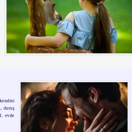
kendini
ş, duruş
 1. evde