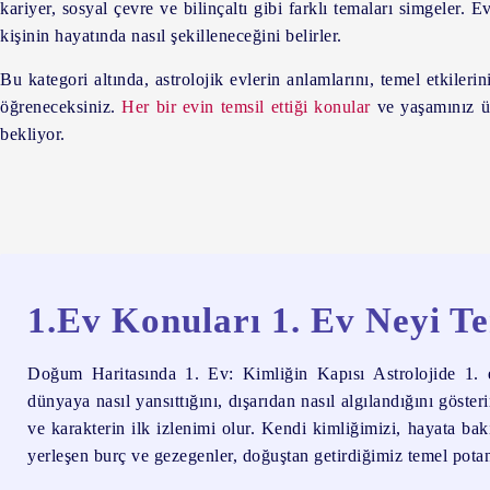
kariyer, sosyal çevre ve bilinçaltı
gibi farklı temaları simgeler. E
kişinin hayatında nasıl şekilleneceğini belirler.
Bu kategori altında,
astrolojik evlerin anlamlarını, temel etkiler
öğreneceksiniz.
Her bir evin temsil ettiği konular
ve yaşamınız üze
bekliyor.
1.Ev Konuları 1. Ev Neyi T
Doğum Haritasında 1. Ev: Kimliğin Kapısı Astrolojide 1. e
dünyaya nasıl yansıttığını, dışarıdan nasıl algılandığını göster
ve karakterin ilk izlenimi olur. Kendi kimliğimizi, hayata bak
yerleşen burç ve gezegenler, doğuştan getirdiğimiz temel potans