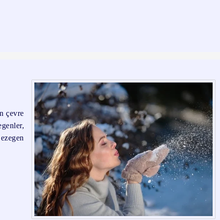
ın çevre
egenler,
Gezegen