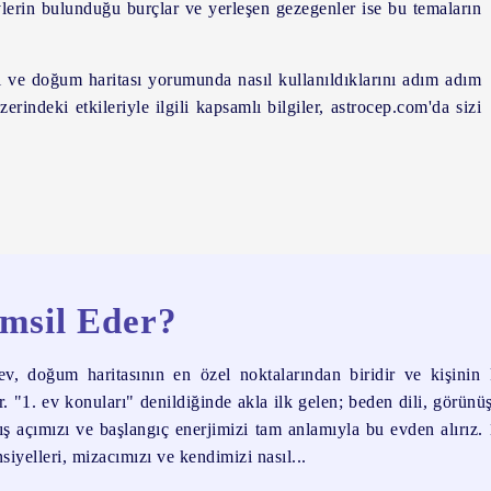
vlerin bulunduğu burçlar ve yerleşen gezegenler ise bu temaların
ini ve doğum haritası yorumunda nasıl kullanıldıklarını
adım adım
rindeki etkileriyle ilgili kapsamlı bilgiler, astrocep.com'da sizi
emsil Eder?
v, doğum haritasının en özel noktalarından biridir ve kişinin 
ir. "1. ev konuları" denildiğinde akla ilk gelen; beden dili, görünü
ış açımızı ve başlangıç enerjimizi tam anlamıyla bu evden alırız.
iyelleri, mizacımızı ve kendimizi nasıl...