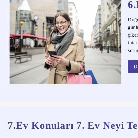
6.
Doğu
günl
çıka
tuta
sorum
D
7.Ev Konuları 7. Ev Neyi T