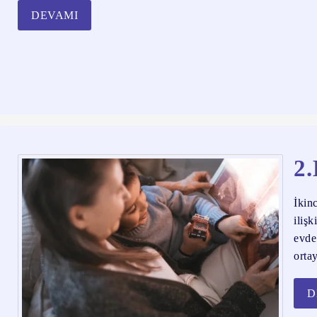
DEVAMI
2.
İkin
ilişk
evde
orta
D