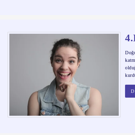
4.
Doğu
katm
oldu
kurd
D