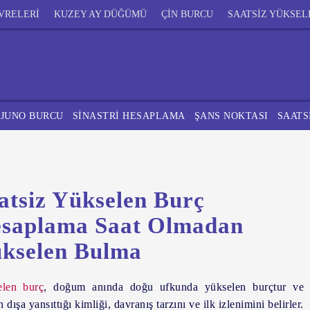
VRELERİ
KUZEY AY DÜĞÜMÜ
ÇİN BURCU
SAATSİZ YÜKSEL
JUNO BURCU
SİNASTRİ HESAPLAMA
ŞANS NOKTASI
SAATS
atsiz Yükselen Burç
saplama Saat Olmadan
kselen Bulma
len burç
, doğum anında doğu ufkunda yükselen burçtur ve
n dışa yansıttığı kimliği, davranış tarzını ve ilk izlenimini belirler.