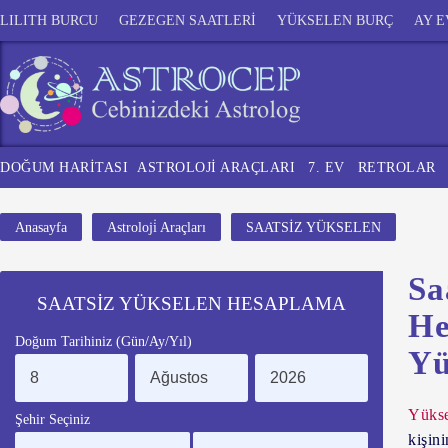
LILITH BURCU
GEZEGEN SAATLERİ
YÜKSELEN BURÇ
AY E
DOĞUM HARİTASI
ASTROLOJİ ARAÇLARI
7. EV
RETROLAR
Anasayfa
Astroloji̇ Araçları
SAATSİZ YÜKSELEN
Sa
SAATSİZ YÜKSELEN HESAPLAMA
He
Doğum Tarihiniz (Gün/Ay/Yıl)
Yü
Yükse
Şehir Seçiniz
kişini