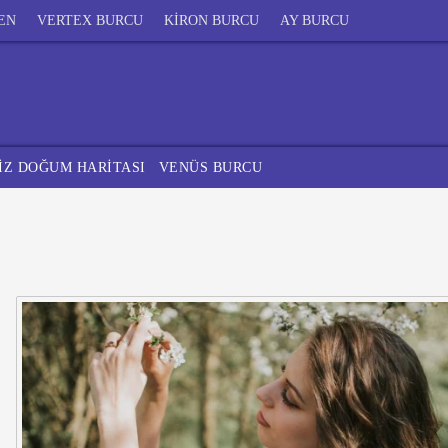
EN
VERTEX BURCU
KİRON BURCU
AY BURCU
İZ DOĞUM HARİTASI
VENÜS BURCU